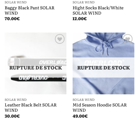
SOLAR WIND
SOLAR WIND
Baggy Black Pant SOLAR
Hight Socks Black/White
WIND
SOLAR WIND
70.00
€
12.00
€
Ajouter
Ajouter
à la liste
à la liste
de
de
souhaits
souhaits
RUPTURE DE STOCK
RUPTURE DE STOCK
SOLAR WIND
SOLAR WIND
Leather Black Belt SOLAR
Mid Season Hoodie SOLAR
WIND
WIND
30.00
€
49.00
€