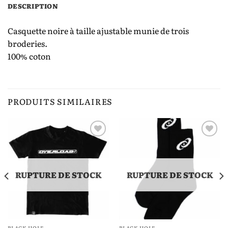
DESCRIPTION
Casquette noire à taille ajustable munie de trois
broderies.
100% coton
PRODUITS SIMILAIRES
Ajouter
Ajouter
à la liste
à la liste
de
de
souhaits
souhaits
RUPTURE DE STOCK
RUPTURE DE STOCK
BLACK HOLE
BLACK HOLE