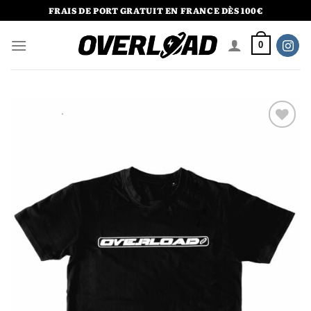
Passer
FRAIS DE PORT GRATUIT EN FRANCE DÈS 100€
au
contenu
0
Ajouter
à la liste
de
souhaits