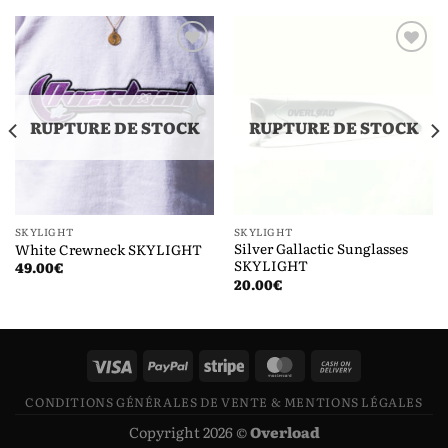
Ajouter
Ajouter
à la liste
à la liste
de
de
souhaits
souhaits
RUPTURE DE STOCK
RUPTURE DE STOCK
SKYLIGHT
SKYLIGHT
Silver Gallactic Sunglasses
White Crewneck SKYLIGHT
SKYLIGHT
49.00
€
20.00
€
CONDITIONS GÉNÉRALES DE VENTE & MENTIONS LÉGALES
Copyright 2026 ©
Overload