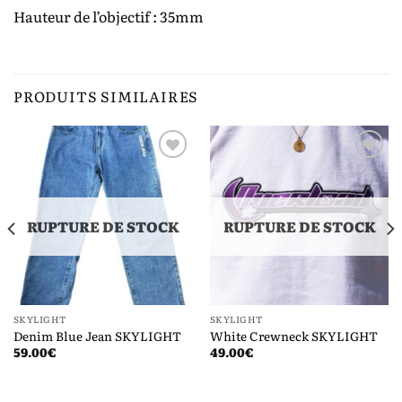
Hauteur de l’objectif : 35mm
PRODUITS SIMILAIRES
Ajouter
Ajouter
à la liste
à la liste
de
de
souhaits
souhaits
RUPTURE DE STOCK
RUPTURE DE STOCK
SKYLIGHT
SKYLIGHT
Denim Blue Jean SKYLIGHT
White Crewneck SKYLIGHT
59.00
€
49.00
€