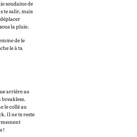
uie soudaine de
 te salir, mais
 déplacer
ous la pluie.
flemme de le
che le à ta
oue arrière au
n breakless.
e le collé au
k. Il ne te reste
fermement
s !