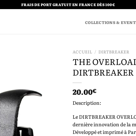
FRAIS DE PORT GRATUIT EN FRANCE DÈS 100€
COLLECTIONS & EVENT
ACCUEIL
/
DIRTBREAKER
THE OVERLOA
Ajouter
DIRTBREAKER
à la liste
de
souhaits
20.00
€
Description:
Le DIRTBREAKER OVERLOA
dernière innovation de la 
Développé et imprimé à Pari