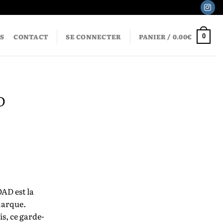
S
CONTACT
SE CONNECTER
PANIER /
0.00
€
0
D
D est la
marque.
s, ce garde-