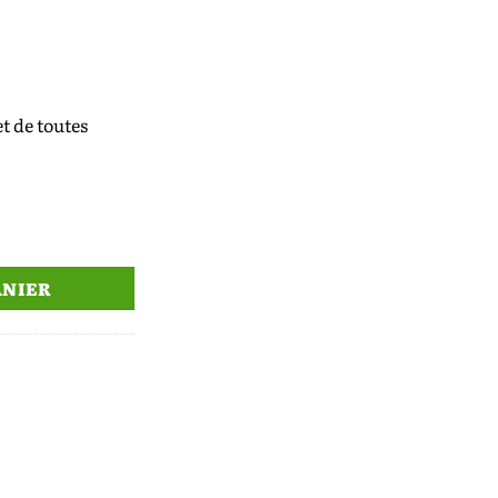
t de toutes
D DIRTBREAKER
ANIER