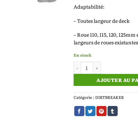
Adaptabilité:
– Toutes largeur de deck
– Roue 110, 115, 120, 125mm e
largeurs de roues existantes
En stock
quantité de THE OVERLOA
AJOUTER AU P
Catégorie :
DIRTBREAKER