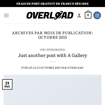
Passer
FRAIS DE PORT GRATUIT EN FRANCE DÈS 100€
au
contenu
0
ARCHIVES PAR MOIS DE PUBLICATION:
OCTOBRE 2015
UNCATEGORIZED
Just another post with A Gallery
PUBLIÉ LE
13 OCTOBRE 2015
PAR
OVERLOAD
13
Oct