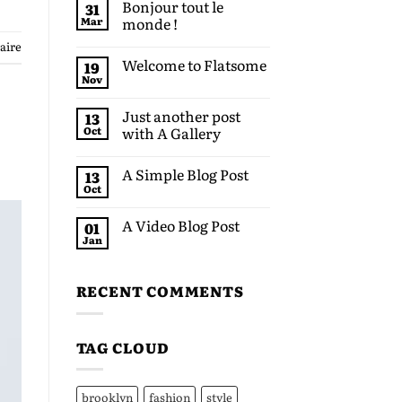
Bonjour tout le
31
monde !
Mar
aire
Welcome to Flatsome
19
Nov
Just another post
13
with A Gallery
Oct
A Simple Blog Post
13
Oct
A Video Blog Post
01
Jan
RECENT COMMENTS
TAG CLOUD
brooklyn
fashion
style