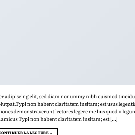
er adipiscing elit, sed diam nonummy nibh euismod tincid
lutpat.Typi non habent claritatem insitam; est usus legenti
ationes demonstraverunt lectores legere me lius quod ii legun
ynamicus Typi non habent claritatem insitam; est […]
CONTINUER LA LECTURE
→